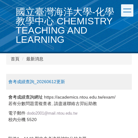
跳
國立臺灣海洋大學-化學
到
主
教學中心 CHEMISTRY
要
TEACHING AND
內
容
LEARNING
區
首頁
最新消息
會考成績查詢_20260612更新
https://academics.ntou.edu.tw/exam/
會考成績查詢網址
若有分數問題需複查者, 請盡速聯絡古羿紜助教
電子郵件
dodo2001@mail.ntou.edu.tw
校內分機 5520